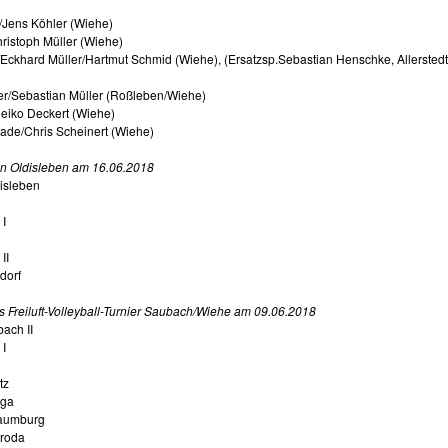
/Jens Köhler (Wiehe)
hristoph Müller (Wiehe)
Eckhard Müller/Hartmut Schmid (Wiehe), (Ersatzsp.Sebastian Henschke, Allerstedt
er/Sebastian Müller (Roßleben/Wiehe)
eiko Deckert (Wiehe)
ade/Chris Scheinert (Wiehe)
in Oldisleben am 16.06.2018
isleben
I
II
dorf
Freiluft-Volleyball-Turnier Saubach/Wiehe am 09.06.2018
ach II
I
tz
rga
Naumburg
nroda