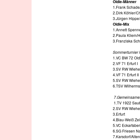
Oldie-Männer
1.Frank Schade
2.Dirk Köhler/C
3.Jürgen Hippe/
Oldie-Mix
1.Annett Spenn
2.Paula Kliem/H
3.Franziska Sch
Sommerturnier 
1.VC BW 72 Old
2.VF 71 Erfurt I
3.SV RW Wiehe 
4.VF 71 Erfurt II
5.SV RW Wiehe 
6.TSV Wilherms
7.Gemeinsames 
1.TV 1922 Saub
2.SV RW Wiehe 
3.Erfurt
4.Blau-Weiß Zei
5.VC Eckartsbe
6.SG Friesen 
7.Karsdorf/Alte