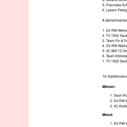
5. Franziska Sc
6. Lysann Fiebi
8
.Gemeinsames F
1. SV RW Wiehe
2. TV 1922 Sau
3. Team Fix & 
4. SV RW Wiehe
5. VC BW 72 Ol
6. Team Kölled
7. TV 1922 Saub
19.Traditionstu
Männer:
Team R
SV RW 
VC Roßl
Mixed:
SV RW W