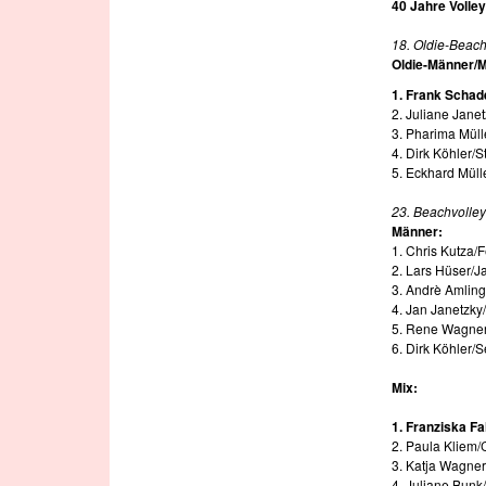
40 Jahre Volley
18. Oldie-Beac
Oldie-Männer/M
1. Frank Schad
2. Juliane Jane
3. Pharima Müll
4. Dirk Köhler/
5. Eckhard Müll
23. Beachvolle
Männer:
1. Chris Kutza/
2. Lars Hüser/
3. Andrè Amling
4. Jan Janetzk
5. Rene Wagner/
6. Dirk Köhler/
Mix:
1. Franziska Fa
2. Paula Kliem/
3. Katja Wagne
4. Juliane Bun