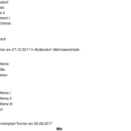
sdorf
lda
 II
bach I
ölleda
bach
rnier am 27.12.2017 in Bottendorf -Mehrzweckhalle-
Wiehe
oBo
eben
iehe I
iehe II
iehe III
rf
volleyball-Turnier am 26.08.2017
Mix