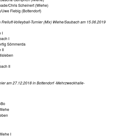
hade/Chris Scheinert (Wiehe)
g/Uwe Fiebig (Bottendorf)
reiluft-Volleyball-Turnier (Mix) Wiehe/Saubach am 15.06.2019
 I
bach I
Fertig Sömmerda
 II
disleben
a
ach II
rnier am 27.12.2018 in Bottendorf -Mehrzweckhalle-
oBo
Wiehe
eben
iehe I