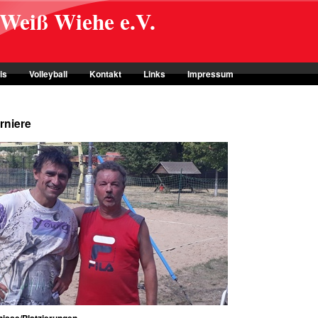
-Weiß Wiehe e.V.
is
Volleyball
Kontakt
Links
Impressum
urniere
nisse/Platzierungen