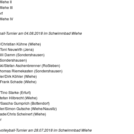
iehe II
iehe III
rf
iehe IV
ball-Turnier am 04.08.2018 im Schwimmbad Wiehe
/Christian Kühne (Wiehe)
Toni Neuwirth (Jena)
Willi Damm (Sondershausen)
 (Sondershausen)
ski/Stefan Aschenbrenner (Roßleben)
Thomas Riemekasten (Sondershausen)
ler/Dirk Köhler (Wiehe)
/Frank Schade (Wiehe)
ino Starke (Erfurt)
tefan Hilbrecht (Wiehe)
/Sascha Gumprich (Bottendorf)
hler/Simon Gutsche (Wiehe/Nausitz)
ade/Chris Scheinert (Wiehe)
r
volleyball-Turnier am 28.07.2018 im Schwimmbad Wiehe