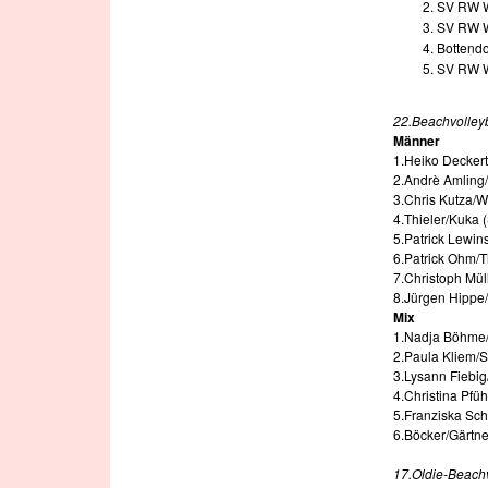
SV RW W
SV RW W
Bottendo
SV RW W
22.Beachvolley
Männer
1.Heiko Deckert
2.Andrè Amling/
3.Chris Kutza/
4.Thieler/Kuka
5.Patrick Lewin
6.Patrick Ohm/
7.Christoph Mül
8.Jürgen Hippe
Mix
1.Nadja Böhme/T
2.Paula Kliem/S
3.Lysann Fiebig
4.Christina Pfü
5.Franziska Sch
6.Böcker/Gärtne
17.Oldie-Beach