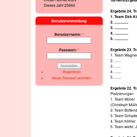
Dieses Jahr:25660
Ergebnis 24. Tr
1. Team Dirk K
Benutzeranmeldung
2. ...............
3. ...............
4. ...............
Benutzername:
*
5. ...............
Ergebnis 23. Tr
Passwort:
*
1. Team Wagner (
2. .......
3. .......
4. .......
Registrieren
5. .......
Neues Passwort anfordern
Ergebnis 22. Tr
Platzierungen
1. Team Müller
(Christoph Müll
2. Team Bottend
3. Team Schad
4. Team Köhler
5. Team weibl.