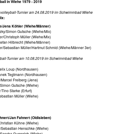
ball in Wiehe 1979 - 2019
hvolleyball-Turnier am 24.08.2019 im Schwimmbad Wiehe
ix:
e/Jens Köhler (Wiehe/Männer)
tzky/Simon Gutsche (Wiehe/Mix)
er/Christoph Müller (Wiehe/Mix)
Stefan Hilbrecht (Wiehe/Männer)
er/Sebastian Müller/Hartmut Schmid (Wiehe/Männer 3er)
yball-Turnier am 10.08.2019 im Schwimmbad Wiehe
Felix Loup (Nordhausen)
Janek Tegtmann (Nordhausen)
/Marcel Freiberg (Jena)
y/Simon Gutsche (Wiehe)
Tino Starke (Erfurt)
Sebastian Müller (Wiehe)
hnert/Jan Fahnert (Oldisleben)
Christian Kühne (Wiehe)
r/Sebastian Henschke (Wiehe)
k/Sascha Gumprich (Wiehe)