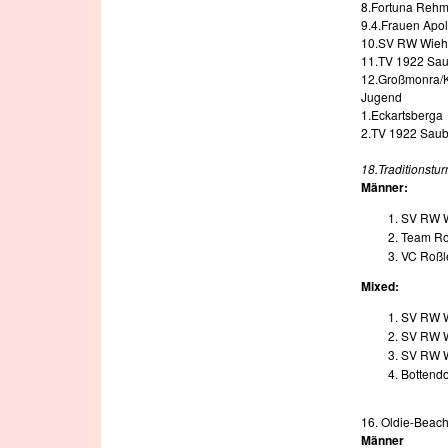
8.Fortuna Rehm
9.4.Frauen Apo
10.SV RW Wiehe
11.TV 1922 Sau
12.Großmonra/K
Jugend
1.Eckartsberga
2.TV 1922 Sau
18.Traditionstu
Männer:
SV RW 
Team R
VC Roßl
Mixed:
SV RW W
SV RW W
SV RW W
Bottendo
16. Oldie-Beach
Männer