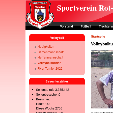
Skip to main content
Sportverein Rot
Vorstand
Fußball
Tischtenn
Startseite
Volleyball
Volleyballt
Neuigkeiten
Damenmannschaft
Herrenmannschaft
Volleyballturnier
Flyer Turnier 2022
Besucherzähler
Seitenaufrufe:3,385,142
Seitenbesucher:0
Besucher:
Heute:168
Diese Woche:2756
Diesen Monat:4329
Turniere/Ergeb