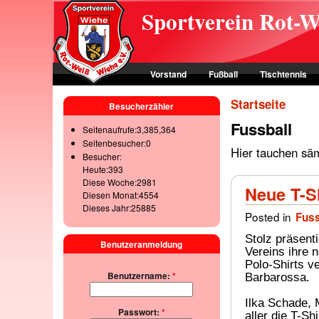
Skip to main content
Sportverein Rot-W
Vorstand
Fußball
Tischtennis
Startseite
Besucherzähler
Fussball
Seitenaufrufe:3,385,364
Seitenbesucher:0
Hier tauchen säm
Besucher:
Heute:393
Diese Woche:2981
Neue T-S
Diesen Monat:4554
Dieses Jahr:25885
Posted in
Fuss
Stolz präsent
Benutzeranmeldung
Vereins ihre n
Polo-Shirts v
Benutzername:
*
Barbarossa.
Ilka Schade, 
Passwort:
*
aller die T-S