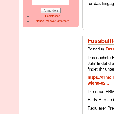
für das Enga
Registrieren
Neues Passwort anfordern
Fussball
Posted in
Fuss
Das nächste H
Jahr findet di
findet ihr unte
https://frmc
wiehe-02...
Die neue FRMC
Early Bird ab
Regulärer Pre