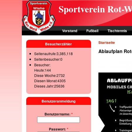
Skip to main content
Sportverein Rot-W
Vorstand
Fußball
Tischtennis
Startseite
Besucherzähler
Ablaufplan Rot
Seitenaufrufe:3,385,118
Seitenbesucher:0
Besucher:
Heute:144
Diese Woche:2732
Diesen Monat:4305
Dieses Jahr:25636
Benutzeranmeldung
Benutzername:
*
Passwort:
*